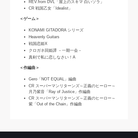
REV.from DVL「屋上のスキマ 白いソラ」
CR 戦国乙女「Idealist」
＜ゲーム＞
KONAMI GITADORA シリーズ
Heavenly Guitars
戦国恋姫X
クロガネ回姫譚 －一期一会－
真剣で私に恋しなさい！A
＜作編曲＞
Gero「NOT EQUAL」編曲
CR スーパーマンリターンズ～正義のヒーロー～
月乃紫音「Ray of Justice」作編曲
CR スーパーマンリターンズ～正義のヒーロー～
紫「Out of the Chain」作編曲