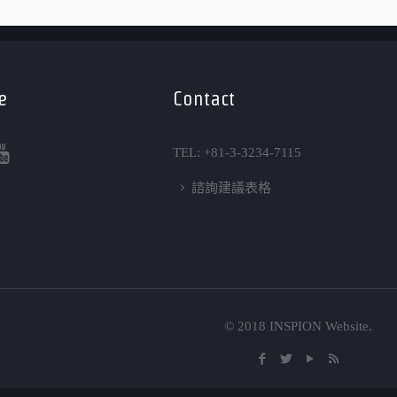
e
Contact
TEL: +81-3-3234-7115
諮詢建議表格
© 2018 INSPION Website.