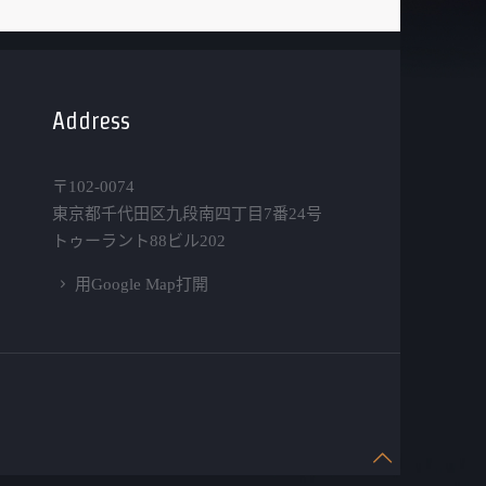
Address
〒102-0074
東京都千代田区九段南四丁目7番24号
トゥーラント88ビル202
用Google Map打開