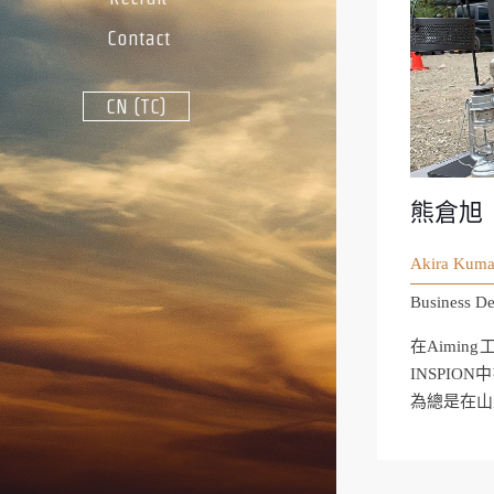
Contact
CN (TC)
熊倉旭
Akira Kuma
Business D
在Aimi
INSPIO
為總是在山