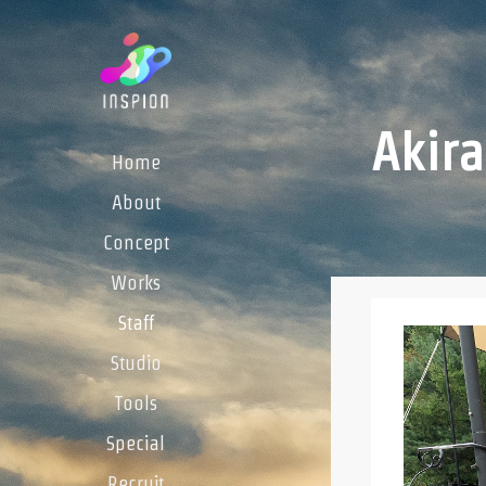
Akir
Home
About
Concept
Works
Staff
Studio
Tools
Special
Recruit